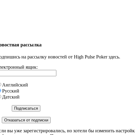
овостная рассылка
одпишись на рассылку новостей от High Pulse Poker здесь.
лектронный ящик:
Английский
Русский
Датский
сли вы уже зарегистрировались, но хотели бы изменить настройк