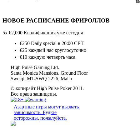
в
НОВОЕ РАСПИСАНИЕ ФРИРОЛЛОВ
5x €2,000 Квалификация уже сегодня
€250 Daily special в 20:00 СЕТ
€25 каждый час круглосуточно
€10 каждую четверть часа
High Pulse Gaming Ltd.
Santa Monica Mansions, Ground Floor
Sweiqi, MT-SWQ 2226, Malta
© копирайт High Pulse Poker 2011.
Все права защищены.
Азартные игры могут вызвать
зависимость. Будьте
осторожны, пожалуйста.