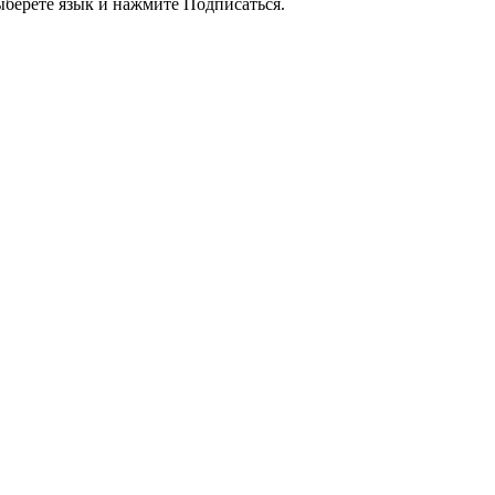
ыберете язык и нажмите Подписаться.